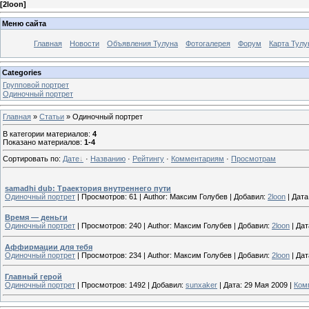
[
2loon
]
Меню сайта
Главная
Новости
Объявления Тулуна
Фотогалерея
Форум
Карта Тулу
Categories
Групповой портрет
Одиночный портрет
Главная
»
Статьи
» Одиночный портрет
В категории материалов
:
4
Показано материалов
:
1-4
Сортировать по
:
Дате
·
Названию
·
Рейтингу
·
Комментариям
·
Просмотрам
samadhi dub: Траектория внутреннего пути
Одиночный портрет
|
Просмотров:
61
|
Author:
Максим Голубев
|
Добавил:
2loon
|
Дата
Время — деньги
Одиночный портрет
|
Просмотров:
240
|
Author:
Максим Голубев
|
Добавил:
2loon
|
Дат
Аффирмации для тебя
Одиночный портрет
|
Просмотров:
234
|
Author:
Максим Голубев
|
Добавил:
2loon
|
Дат
Главный герой
Одиночный портрет
|
Просмотров:
1492
|
Добавил:
sunxaker
|
Дата:
29 Мая 2009
|
Ком